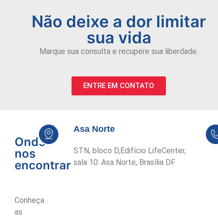
Não deixe a dor limitar
sua vida
Marque sua consulta e recupere sua liberdade.
ENTRE EM CONTATO
Asa Norte
Onde
STN, bloco D,
Edifí­cio Life
Center,
nos
sala 10. Asa Norte, Brasília DF
encontrar
Conheça
as