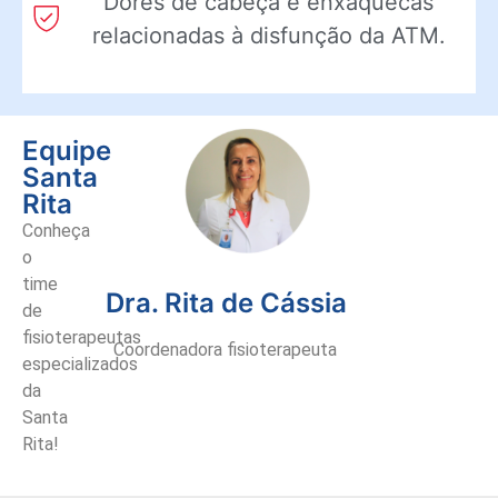
Dores de cabeça e enxaquecas
relacionadas à disfunção da ATM.
Equipe
Santa
Rita
Conheça
o
time
Dra. Rita de Cássia
de
fisioterapeutas
Coordenadora fisioterapeuta
especializados
da
Santa
Rita!